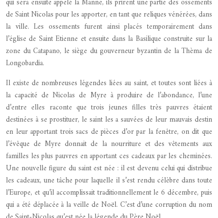
qui sera ensuite appelé la Manne, ils prirent une partie des ossements
de Saint Nicolas pour les apporter, en tant que reliques vénérées, dans
la ville. Les ossements furent ainsi placés temporairement dans
l’église de Saint Etienne et ensuite dans la Basilique construite sur la
zone du Catapano, le siège du gouverneur byzantin de la Thèma de
Longobardia.
Il existe de nombreuses légendes liées au saint, et toutes sont liées à
la capacité de Nicolas de Myre à produire de l’abondance, l’une
d’entre elles raconte que trois jeunes filles très pauvres étaient
destinées à se prostituer, le saint les a sauvées de leur mauvais destin
en leur apportant trois sacs de pièces d’or par la fenêtre, on dit que
l’évêque de Myre donnait de la nourriture et des vêtements aux
familles les plus pauvres en apportant ces cadeaux par les cheminées.
Une nouvelle figure du saint est née : il est devenu celui qui distribue
les cadeaux, une tâche pour laquelle il s’est rendu célèbre dans toute
l’Europe, et qu’il accomplissait traditionnellement le 6 décembre, puis
qui a été déplacée à la veille de Noël. C’est d’une corruption du nom
de Saint-Nicolas qu’est née la légende du Père Noël.