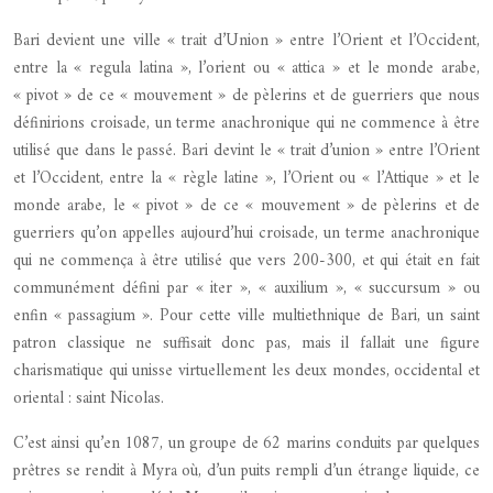
Bari devient une ville « trait d’Union » entre l’Orient et l’Occident,
entre la « regula latina », l’orient ou « attica » et le monde arabe,
« pivot » de ce « mouvement » de pèlerins et de guerriers que nous
définirions croisade, un terme anachronique qui ne commence à être
utilisé que dans le passé. Bari devint le « trait d’union » entre l’Orient
et l’Occident, entre la « règle latine », l’Orient ou « l’Attique » et le
monde arabe, le « pivot » de ce « mouvement » de pèlerins et de
guerriers qu’on appelles aujourd’hui croisade, un terme anachronique
qui ne commença à être utilisé que vers 200-300, et qui était en fait
communément défini par « iter », « auxilium », « succursum » ou
enfin « passagium ». Pour cette ville multiethnique de Bari, un saint
patron classique ne suffisait donc pas, mais il fallait une figure
charismatique qui unisse virtuellement les deux mondes, occidental et
oriental : saint Nicolas.
C’est ainsi qu’en 1087, un groupe de 62 marins conduits par quelques
prêtres se rendit à Myra où, d’un puits rempli d’un étrange liquide, ce