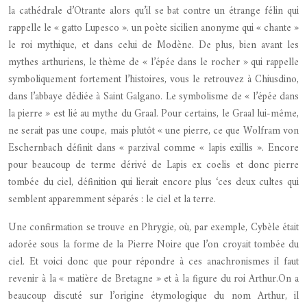
la cathédrale d’Otrante alors qu’il se bat contre un étrange félin qui
rappelle le « gatto Lupesco ». un poète sicilien anonyme qui « chante »
le roi mythique, et dans celui de Modène. De plus, bien avant les
mythes arthuriens, le thème de « l’épée dans le rocher » qui rappelle
symboliquement fortement l’histoires, vous le retrouvez à Chiusdino,
dans l’abbaye dédiée à Saint Galgano. Le symbolisme de « l’épée dans
la pierre » est lié au mythe du Graal. Pour certains, le Graal lui-même,
ne serait pas une coupe, mais plutôt « une pierre, ce que Wolfram von
Eschernbach définit dans « parzival comme « lapis exillis ». Encore
pour beaucoup de terme dérivé de Lapis ex coelis et donc pierre
tombée du ciel, définition qui lierait encore plus ‘ces deux cultes qui
semblent apparemment séparés : le ciel et la terre.
Une confirmation se trouve en Phrygie, où, par exemple, Cybèle était
adorée sous la forme de la Pierre Noire que l’on croyait tombée du
ciel. Et voici donc que pour répondre à ces anachronismes il faut
revenir à la « matière de Bretagne » et à la figure du roi Arthur.On a
beaucoup discuté sur l’origine étymologique du nom Arthur, il