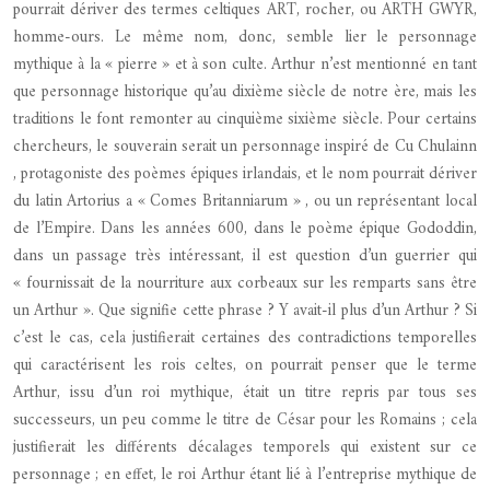
pourrait dériver des termes celtiques ART, rocher, ou ARTH GWYR,
homme-ours. Le même nom, donc, semble lier le personnage
mythique à la « pierre » et à son culte. Arthur n’est mentionné en tant
que personnage historique qu’au dixième siècle de notre ère, mais les
traditions le font remonter au cinquième sixième siècle. Pour certains
chercheurs, le souverain serait un personnage inspiré de Cu Chulainn
, protagoniste des poèmes épiques irlandais, et le nom pourrait dériver
du latin Artorius a « Comes Britanniarum » , ou un représentant local
de l’Empire. Dans les années 600, dans le poème épique Gododdin,
dans un passage très intéressant, il est question d’un guerrier qui
« fournissait de la nourriture aux corbeaux sur les remparts sans être
un Arthur ». Que signifie cette phrase ? Y avait-il plus d’un Arthur ? Si
c’est le cas, cela justifierait certaines des contradictions temporelles
qui caractérisent les rois celtes, on pourrait penser que le terme
Arthur, issu d’un roi mythique, était un titre repris par tous ses
successeurs, un peu comme le titre de César pour les Romains ; cela
justifierait les différents décalages temporels qui existent sur ce
personnage ; en effet, le roi Arthur étant lié à l’entreprise mythique de