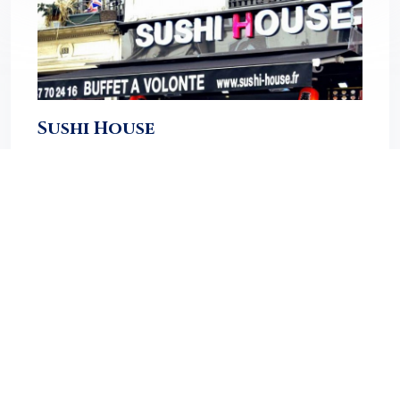
Sushi House
Le restaurant Sushi House est un artisan traiteur japonais
situé en haut de la rue Jean Jaurès, à proximité de l’espace
Jaurès. Sushi House vous propose de déguster de
nombreuses saveurs japonaises avec des nouveautés
élaborées tous les mois. Vous…
LIRE LA SUITE
1
2
3
4