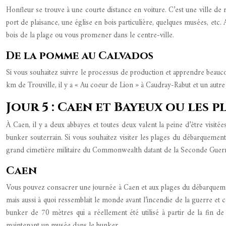
Honfleur se trouve à une courte distance en voiture. C’est une ville de 
port de plaisance, une église en bois particulière, quelques musées, etc
bois de la plage ou vous promener dans le centre-ville.
De la pomme au Calvados
Si vous souhaitez suivre le processus de production et apprendre beaucou
km de Trouville, il y a « Au coeur de Lion » à Caudray-Rabut et un aut
Jour 5 : Caen et Bayeux ou les
À Caen, il y a deux abbayes et toutes deux valent la peine d’être vi
bunker souterrain. Si vous souhaitez visiter les plages du débarquement
grand cimetière militaire du Commonwealth datant de la Seconde Guer
Caen
Vous pouvez consacrer une journée à Caen et aux plages du débarqueme
mais aussi à quoi ressemblait le monde avant l’incendie de la guerre e
bunker de 70 mètres qui a réellement été utilisé à partir de la fin d
maintenant un musée dans le bunker.