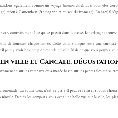
mandons également comme un voyage (mémorable). Et si vous êtes toujo
nage) et/ou à Camembert (fromagerie et musée du fromage). En bref, il s’agit 
 car, contrairement à ce qui se passait dans le passé, le parking se trouve 
ons de touristes chaque année. Cette colline unique reste une curiosi
c il peut y avoir beaucoup de monde en ville. Mais ce que vous pouvez voir 
 en ville et Cancale, dégustatio
 promenade sur les remparts ou à marée basse sur les petites îles qui se t
romenade. Ça sonne bien, n’est-ce pas ? Il peut se réaliser si vous choisi
péninsule. Depuis les remparts, vous avez une belle vue sur la ville, les plag