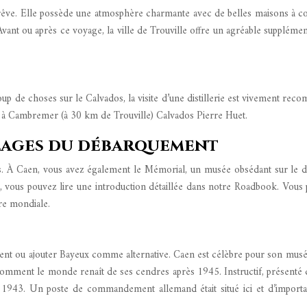
rêve. Elle possède une atmosphère charmante avec de belles maisons à colo
. Avant ou après ce voyage, la ville de Trouville offre un agréable supplém
p de choses sur le Calvados, la visite d’une distillerie est vivement reco
re à Cambremer (à 30 km de Trouville) Calvados Pierre Huet.
 plages du débarquement
sitées. À Caen, vous avez également le Mémorial, un musée obsédant sur 
, vous pouvez lire une introduction détaillée dans notre Roadbook. Vous 
re mondiale.
nt ou ajouter Bayeux comme alternative. Caen est célèbre pour son musée
t comment le monde renaît de ses cendres après 1945. Instructif, présent
e 1943. Un poste de commandement allemand était situé ici et d’importa