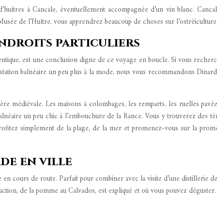
e d’huîtres à Cancale, éventuellement accompagnée d’un vin blanc. Canca
Musée de l’Huître, vous apprendrez beaucoup de choses sur l’ostréiculture
endroits particuliers
identique, est une conclusion digne de ce voyage en boucle. Si vous reche
ne station balnéaire un peu plus à la mode, nous vous recommandons Dinard,
e médiévale. Les maisons à colombages, les remparts, les ruelles pavées, la
 balnéaire un peu chic à l’embouchure de la Rance. Vous y trouverez des té
 profitez simplement de la plage, de la mer et promenez-vous sur la pro
de en ville
e en cours de route. Parfait pour combiner avec la visite d’une distillerie
tion, de la pomme au Calvados, est expliqué et où vous pouvez déguster.